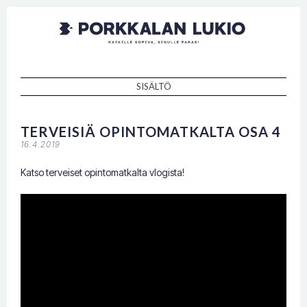
Porkkalan
Kaikille sopiva, sinulle paras!
lukio
SISÄLTÖ
SKIP TO CONTENT
TERVEISIÄ OPINTOMATKALTA OSA 4
16.4.2019
Katso terveiset opintomatkalta vlogista!