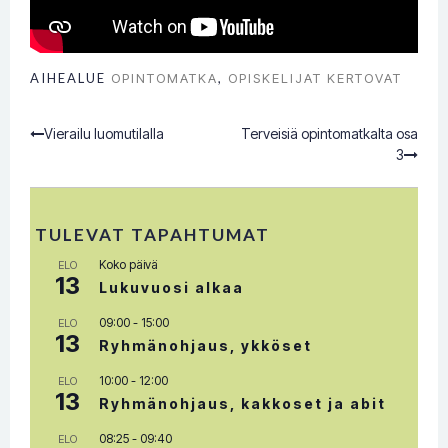
AIHEALUE
OPINTOMATKA
,
OPISKELIJAT KERTOVAT
Vierailu luomutilalla
Terveisiä opintomatkalta osa
Post
3
navigation
TULEVAT TAPAHTUMAT
Koko päivä
ELO
13
Lukuvuosi alkaa
09:00
-
15:00
ELO
13
Ryhmänohjaus, ykköset
10:00
-
12:00
ELO
13
Ryhmänohjaus, kakkoset ja abit
08:25
-
09:40
ELO