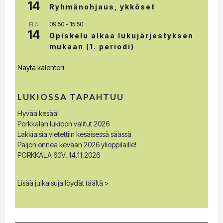
14
Ryhmänohjaus, ykköset
09:50
-
15:50
ELO
14
Opiskelu alkaa lukujärjestyksen
mukaan (1. periodi)
Näytä kalenteri
LUKIOSSA TAPAHTUU
Hyvää kesää!
Porkkalan lukioon valitut 2026
Lakkiaisia vietettiin kesäisessä säässä
Paljon onnea kevään 2026 ylioppilaille!
PORKKALA 60V. 14.11.2026
Lisää julkaisuja löydät täältä >