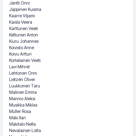
Jäntti Onni
Jäppinen Kuisma
Kaarre Viljami
Kaisla Veera
Karttunen Veeti
Kettunen Anton
Kiuru Johannes
Koivisto Anne
Koivu Artturi
Kortelainen Veeti
Lavi Mihret
Lehtonen Onni
Lietzén Oliver
Luukkonen Taru
Malinen Emma
Mannio Aleksi
Musikka Miklas
Müller Rosa
Mäki Ilari
Mäkitalo Nella
Nevalainen Lotta