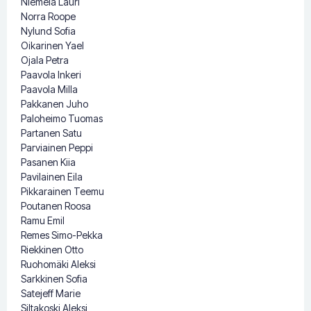
Niemelä Lauri
Norra Roope
Nylund Sofia
Oikarinen Yael
Ojala Petra
Paavola Inkeri
Paavola Milla
Pakkanen Juho
Paloheimo Tuomas
Partanen Satu
Parviainen Peppi
Pasanen Kiia
Pavilainen Eila
Pikkarainen Teemu
Poutanen Roosa
Ramu Emil
Remes Simo-Pekka
Riekkinen Otto
Ruohomäki Aleksi
Sarkkinen Sofia
Satejeff Marie
Siltakoski Aleksi