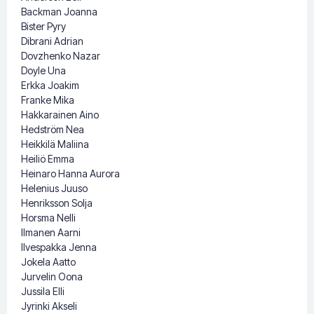
Backman Joanna
Bister Pyry
Dibrani Adrian
Dovzhenko Nazar
Doyle Una
Erkka Joakim
Franke Mika
Hakkarainen Aino
Hedström Nea
Heikkilä Maliina
Heiliö Emma
Heinaro Hanna Aurora
Helenius Juuso
Henriksson Solja
Horsma Nelli
Ilmanen Aarni
Ilvespakka Jenna
Jokela Aatto
Jurvelin Oona
Jussila Elli
Jyrinki Akseli