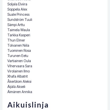
Soljala Elviira
Soppela Alex
Suale Princess
Sundström Tuuli
Sämpi Arttu
Taimela Waula
Tarkka Kasperi
Thun Elmer
Tolvanen Niila
Tuominen Rosa
Turunen Eetu
Vartiainen Oula
Vihervaara Sara
Virolainen Ilmo
Xhafa Albatrit
Åkerblom Aleksi
Äijälä Akseli
Äimänen Annika
Aikuislinja