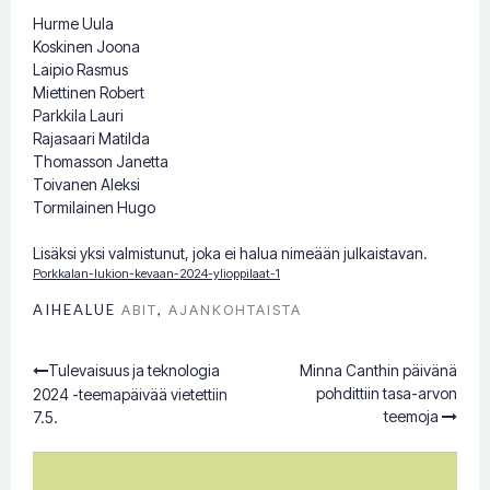
Hurme Uula
Koskinen Joona
Laipio Rasmus
Miettinen Robert
Parkkila Lauri
Rajasaari Matilda
Thomasson Janetta
Toivanen Aleksi
Tormilainen Hugo
Lisäksi yksi valmistunut, joka ei halua nimeään julkaistavan.
Porkkalan-lukion-kevaan-2024-ylioppilaat-1
AIHEALUE
ABIT
,
AJANKOHTAISTA
Tulevaisuus ja teknologia
Minna Canthin päivänä
Post
pohdittiin tasa-arvon
2024 -teemapäivää vietettiin
teemoja
7.5.
navigation