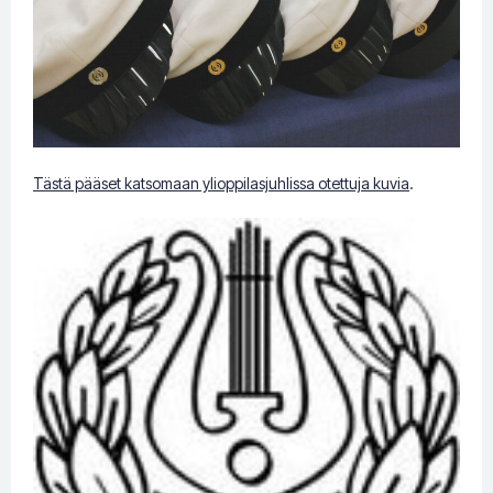
Tästä pääset katsomaan ylioppilasjuhlissa otettuja kuvia
.