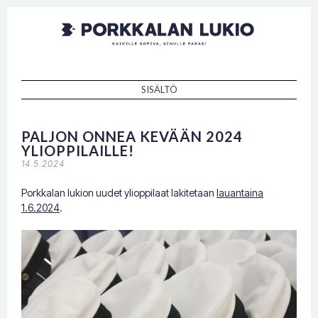
Porkkalan
Kaikille sopiva, sinulle paras!
lukio
SISÄLTÖ
SKIP TO CONTENT
PALJON ONNEA KEVÄÄN 2024
YLIOPPILAILLE!
14.5.2024
Porkkalan lukion uudet ylioppilaat lakitetaan
lauantaina
1.6.2024
.