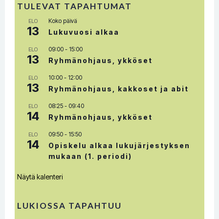
TULEVAT TAPAHTUMAT
Koko päivä
ELO
13
Lukuvuosi alkaa
09:00
-
15:00
ELO
13
Ryhmänohjaus, ykköset
10:00
-
12:00
ELO
13
Ryhmänohjaus, kakkoset ja abit
08:25
-
09:40
ELO
14
Ryhmänohjaus, ykköset
09:50
-
15:50
ELO
14
Opiskelu alkaa lukujärjestyksen
mukaan (1. periodi)
Näytä kalenteri
LUKIOSSA TAPAHTUU